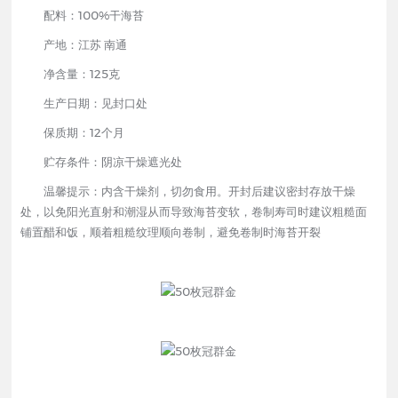
配料：100%干海苔
产地：江苏 南通
净含量：125克
生产日期：见封口处
保质期：12个月
贮存条件：阴凉干燥遮光处
温馨提示：内含干燥剂，切勿食用。开封后建议密封存放干燥
处，以免阳光直射和潮湿从而导致海苔变软，卷制寿司时建议粗糙面
铺置醋和饭，顺着粗糙纹理顺向卷制，避免卷制时海苔开裂